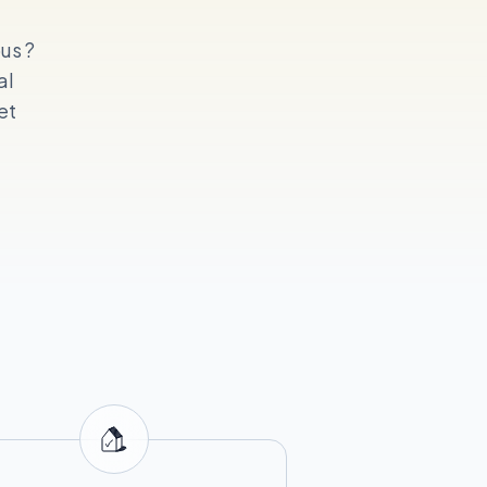
us ?
al
et