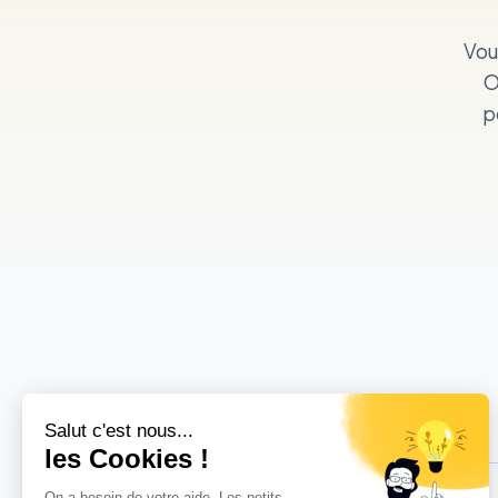
Vou
O
p