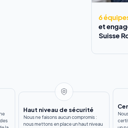
6 équipe
et engagé
Suisse 
Cer
Haut niveau de sécurité
une
Nous
Nous ne faisons aucun compromis :
 des
certi
nous mettons en place un haut niveau
de la
un p