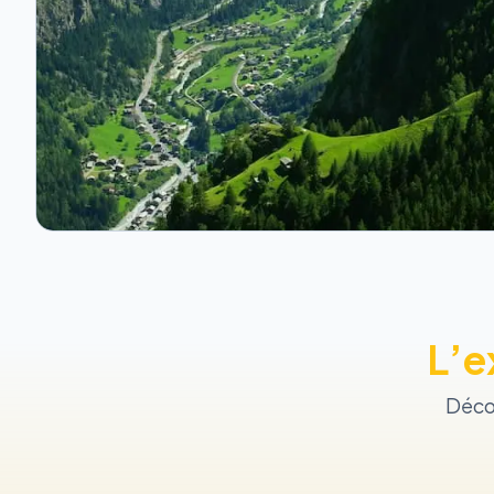
L’e
Décou