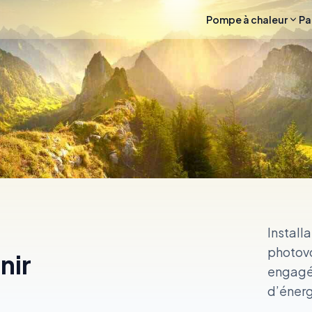
Pompe à chaleur
Pa
Install
photov
nir
engagés
d’énerg