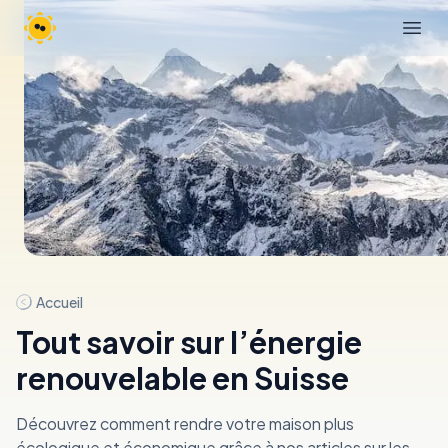
Bloom 4 Earth
Open
Accueil
Tout savoir sur l’énergie
renouvelable en Suisse
Découvrez comment rendre votre maison plus
écologique et économique grâce à nos articles sur les