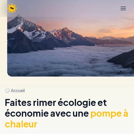
Bloom 4 Earth
Open
Accueil
Faites rimer écologie et
économie avec une
pompe à
chaleur