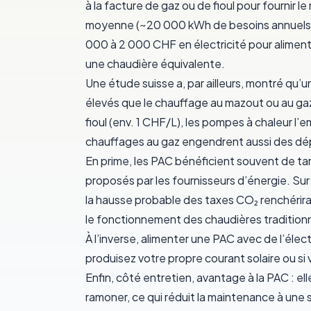
à la facture de gaz ou de fioul pour fournir
moyenne (~20 000 kWh de besoins annuels en
000 à 2 000 CHF en électricité pour alimen
une chaudière équivalente.
Une étude suisse a, par ailleurs, montré qu’
élevés
que le chauffage au mazout ou au gaz
fioul (env. 1 CHF/L),
les pompes à chaleur l’e
chauffages au gaz engendrent aussi des dé
En prime, les PAC bénéficient souvent de ta
proposés par les fournisseurs d’énergie. Sur 
la hausse probable des
taxes CO₂
renchérira 
le fonctionnement des chaudières traditionn
À l’inverse, alimenter une PAC avec de l’élec
produisez votre propre courant solaire ou si 
Enfin, côté
entretien
, avantage à la PAC : el
ramoner, ce qui réduit la maintenance à une 