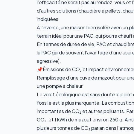
l’efficacité ne serait pas au rendez-vous et 
d’autres solutions (chaudière à pellets,
chau
indiquées.
À l’inverse, une maison bien isolée avec un
pl
terrain idéal pour une PAC, qui pourra chauf
En termes de
durée de vie
, PAC et chaudièr
la PAC garde souvent l’avantage d’une usure
agressive).
📌Émissions de CO₂ et impact environneme
Remplissage d’une cuve de mazout pour une ch
une pompe a chaleur.
Le volet
écologique
est sans doute le point 
fossile est la plus marquante.
La combustion 
importantes de CO₂
et autres polluants. Pa
CO₂
, et 1 kWh de mazout environ
260 g
. Ain
plusieurs
tonnes de CO₂ par an
dans l’atmo