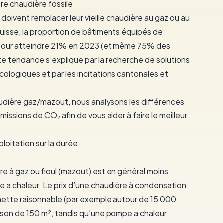
re chaudière fossile
doivent remplacer leur vieille chaudière au gaz ou au
uisse, la proportion de bâtiments équipés de
 pour atteindre 21% en 2023 (et même 75% des
te tendance s’explique par la recherche de solutions
cologiques et par les incitations cantonales et
audière gaz/mazout
, nous analysons les différences
missions de CO₂
afin de vous aider à faire le meilleur
loitation sur la durée
ère à gaz ou fioul (mazout) est en général moins
e a chaleur. Le prix d’une chaudière à condensation
chette raisonnable (par exemple autour de 15 000
ison de 150 m², tandis qu’une
pompe a chaleur