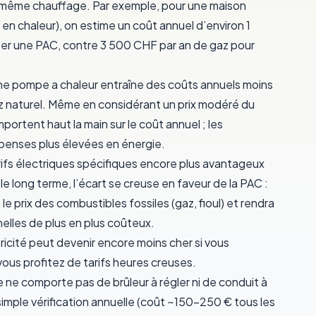
 le même chauffage. Par exemple, pour une maison
 chaleur), on estime un coût annuel d’environ 1
ter une PAC, contre
3 500 CHF par an
de gaz pour
une
pompe a chaleur entraîne des coûts annuels moins
 naturel. Même en considérant un prix modéré du
mportent haut la main
sur le coût annuel ; les
penses plus élevées en énergie.
rifs électriques spécifiques encore plus avantageux
le long terme, l’écart se creuse en faveur de la PAC :
le prix des combustibles fossiles (gaz, fioul) et rendra
elles de plus en plus coûteux.
tricité peut devenir encore moins cher si vous
vous profitez de tarifs heures creuses.
le ne comporte pas de brûleur à régler ni de conduit à
simple vérification annuelle (coût ~150-250 € tous les