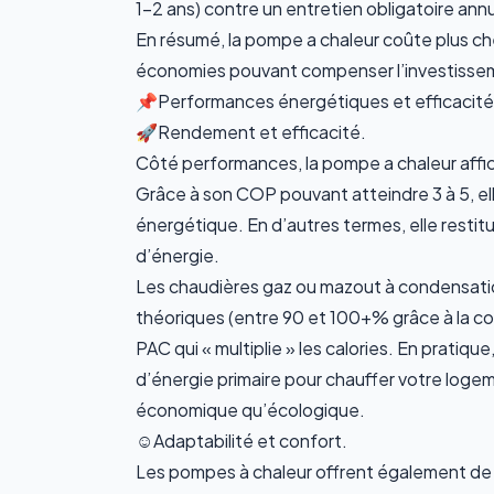
1-2 ans) contre un entretien obligatoire an
En résumé,
la pompe a chaleur coûte plus che
économies pouvant compenser l’investisseme
📌Performances énergétiques et efficacité 
🚀Rendement et efficacité.
Côté performances, la
pompe a chaleur
affi
Grâce à son COP pouvant atteindre 3 à 5, el
énergétique. En d’autres termes, elle restit
d’énergie.
Les chaudières gaz ou mazout à condensation
théoriques (entre 90 et 100+% grâce à la con
PAC qui « multiplie » les calories. En prati
d’énergie primaire pour chauffer votre loge
économique qu’écologique.
☺️Adaptabilité et confort.
Les pompes à chaleur offrent également de la f