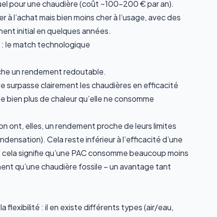
nuel pour une chaudière (coût ~100-200 € par an).
r à l’achat mais bien moins cher à l’usage
, avec des
nt initial en quelques années.
: le match technologique
che un rendement redoutable.
le
surpasse clairement les chaudières
en efficacité
ue bien plus de chaleur qu’elle ne consomme
 ont, elles, un rendement proche de leurs limites
densation). Cela reste inférieur à l’efficacité d’une
que, cela signifie qu’une PAC consomme beaucoup moins
ment qu’une chaudière fossile – un avantage tant
lexibilité : il en existe différents types (air/eau,