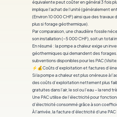
équivalente peut coûter en général
3 fois pl
implique l’achat de l’unité (généralement en
(Environ 10 000 CHF) ainsi que des travaux
plus si forage géothermique).
Par comparaison, une chaudière fossile néc
son installation (~5 000 CHF), soit un total i
En résumé :
la pompe a chaleur exige un inves
géothermiques qui demandent des forages. 
subventions
disponibles pour les PAC (Visitez
⚡️💰Coûts d’exploitation et factures d’éne
Si la pompe a chaleur est plus onéreuse à l’a
des
coûts d’exploitation nettement plus fai
gratuites dans l’air, le sol ou l’eau – la ren
Une PAC utilise de l’électricité pour fonctio
d’électricité consommé
grâce à son coeffic
À l’arrivée, la facture d’électricité d’une P