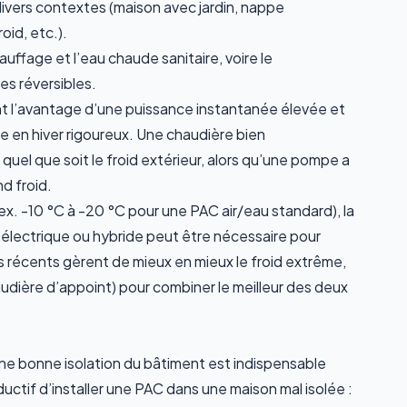
ivers contextes (maison avec jardin, nappe
oid, etc.).
hauffage
et
l’eau chaude sanitaire, voire le
es réversibles.
nt l’avantage d’une
puissance instantanée
élevée et
e en hiver rigoureux
. Une chaudière bien
uel que soit le froid extérieur, alors qu’une pompe a
d froid.
x. -10 °C à -20 °C pour une PAC air/eau standard), la
électrique ou hybride peut être nécessaire pour
s récents gèrent de mieux en mieux le froid extrême,
audière d’appoint) pour combiner le meilleur des deux
ne bonne isolation du bâtiment est indispensable
uctif d’installer une PAC dans une maison mal isolée :