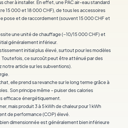
us cher
à installer. En effet, une PAC air-eau standard
tre 15 000 et 18 000 CHF), de tous les accessoires
 de pose et de raccordement (souvent 15 000 CHF et
essite une unité de chauffage (~10/15 000 CHF) et
nitial généralement inférieur.
tissement initial plus élevé
, surtout pour les modèles
Toutefois, ce surcoût peut être atténué par des
 notre article sur les subventions).
rgie.
chat, elle prend sa revanche sur le long terme grâce à
bles
. Son principe même – puiser des calories
d très efficace énergétiquement.
nner, mais
produit 3 à 5 kWh de chaleur pour 1 kWh
ient de performance (COP) élevé.
AC bien dimensionnée est généralement bien inférieure