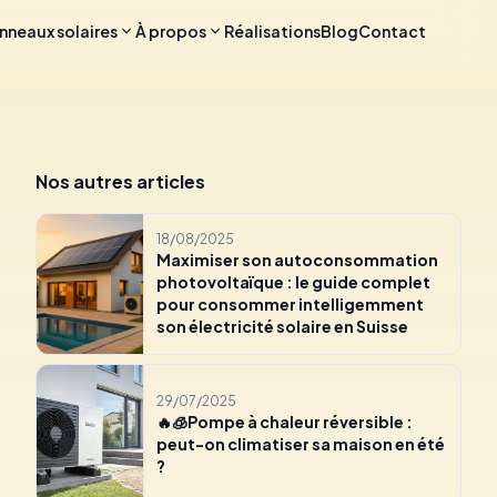
nneaux solaires
À propos
Réalisations
Blog
Contact
Nos autres articles
18/08/2025
Maximiser son autoconsommation
photovoltaïque : le guide complet
pour consommer intelligemment
son électricité solaire en Suisse
29/07/2025
🔥🧊Pompe à chaleur réversible :
peut-on climatiser sa maison en été
?