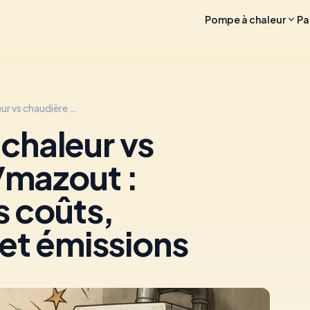
Pompe à chaleur
Pa
🌡💦🔥Pompe a chaleur vs chaudière gaz/mazout : comparatif des coûts, performances et émissions
chaleur vs
/mazout :
s coûts,
et émissions