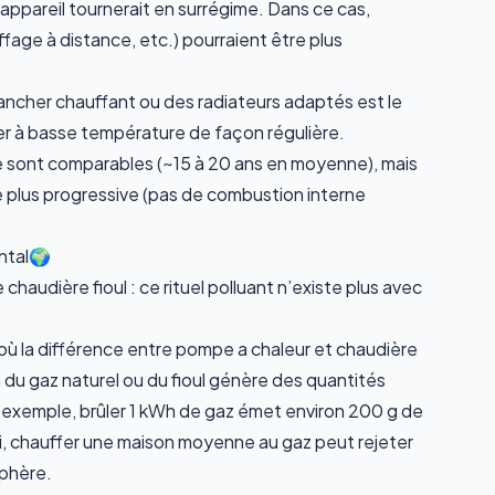
l’appareil tournerait en surrégime. Dans ce cas,
ffage à distance
, etc.) pourraient être plus
ancher chauffant
ou des radiateurs adaptés est le
fer à basse température de façon régulière.
e sont comparables (~15 à 20 ans en moyenne), mais
 plus progressive (pas de combustion interne
ntal🌍
audière fioul : ce rituel polluant n’existe plus avec
où la différence entre pompe a chaleur et chaudière
du gaz naturel ou du fioul génère des quantités
r exemple, brûler 1 kWh de gaz émet environ
200 g de
si, chauffer une maison moyenne au gaz peut rejeter
sphère.